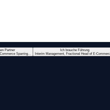
nen Partner
Ich brauche Führung
Commerce Sparring...
Interim Management, Fractional Head of E-Commerc