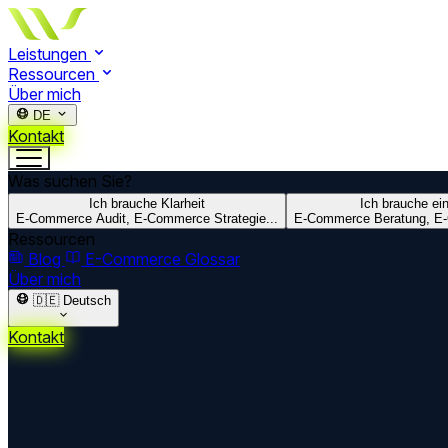
Leistungen
Ressourcen
Über mich
DE
Kontakt
Was suchen Sie?
Ich brauche Klarheit
Ich brauche ei
E-Commerce Audit, E-Commerce Strategie...
E-Commerce Beratung, E-
Ressourcen
Blog
E-Commerce Glossar
Über mich
🇩🇪
Deutsch
Kontakt